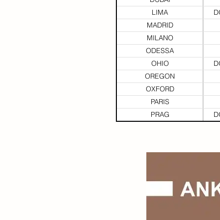
LIMA
D
MADRID
MILANO
ODESSA
OHIO
D
OREGON
OXFORD
PARIS
PRAG
D