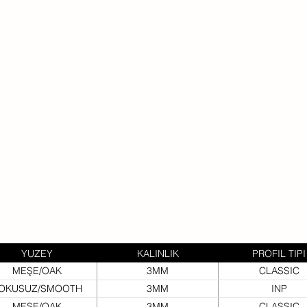
YUZEY
KALINLIK
PROFIL TIPI
MEŞE/OAK
3MM
CLASSIC
OKUSUZ/SMOOTH
3MM
INP
MEŞE/OAK
3MM
CLASSIC