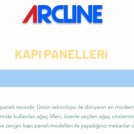
A
RCLINE
KAPI PANELLERi
neli tesisidir. Üstün teknolojisi ile dünyanın en modern, 
nde kullanılan ağaç lifleri, özenle seçilen ağaç cinsler
e zengin kapı paneli modelleri ile yaşadığınız mekanlar da f