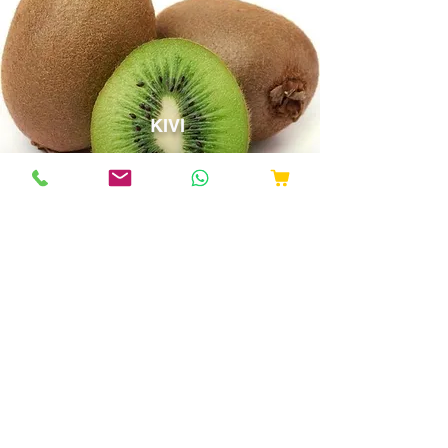
KIVI
ANA SAYFA
ORMAN ÜRÜNLERİ
MDF
HDF
MDFLAM
YONGA LEVHA/OKAL SUNTA
SUNTA
SUNTALAM
GLOSSYLAM