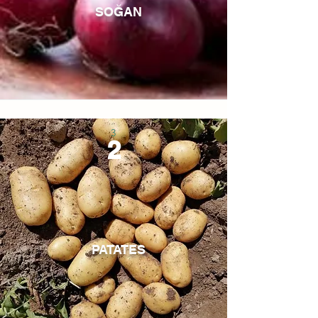
SOĞAN
3
2
PATATES