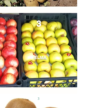
3
3
ELMA
3
4