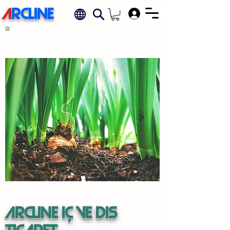
A
RCLINE
.
ARCLINE ıÇ VE DIs