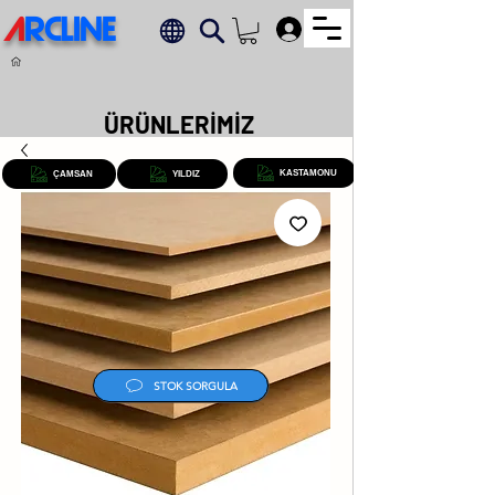
A
RCLINE
.
ÜRÜNLERİMİZ
KASTAMONU
ÇAMSAN
YILDIZ
STOK SORGULA