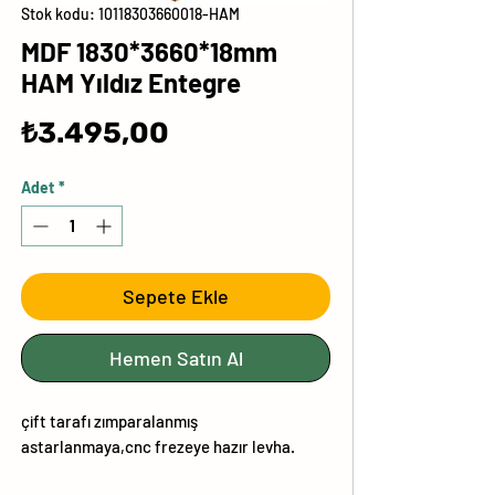
Stok kodu: 10118303660018-HAM
MDF 1830*3660*18mm
HAM Yıldız Entegre
Fiyat
₺3.495,00
Adet
*
Sepete Ekle
Hemen Satın Al
çift tarafı zımparalanmış
astarlanmaya,cnc frezeye hazır levha.