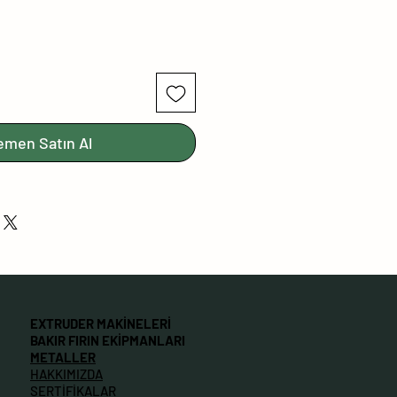
emen Satın Al
EXTRUDER MAKİNELERİ
BAKIR FIRIN EKİPMANLARI
METALLER
HAKKIMIZDA
SERTİFİKALAR