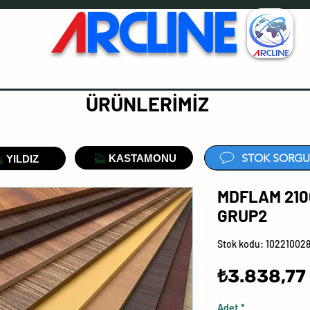
A
RCLINE
ÜRÜNLERİMİZ
STOK SORGU
KASTAMONU
YILDIZ
MDFLAM 21
GRUP2
Stok kodu: 1022100
₺3.838,77
Adet
*