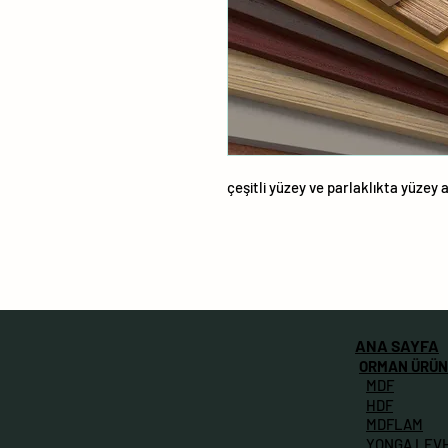
çeşitli yüzey ve parlaklıkta yüzey a
ANA SAYFA
ORMAN ÜRÜN
MDF
HDF
MDFLAM
YONGA LEV