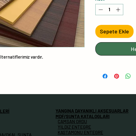
Sepete Ekle
H
lternatiflerimiz vardır.
YANGINA DAYANIKLI AKSESUARLAR
LERİ
MDF/SUNTA KATALOGLARI
ÇAMSAN ORDU
YILDIZ ENTEGRE
KASTAMONU ENTEGRE
HA/OKAL SUNTA