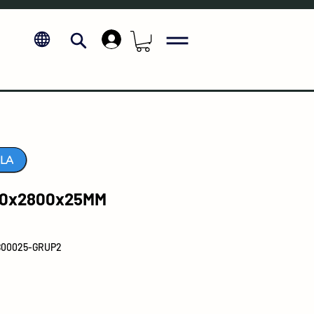
.
LA
00x2800x25MM
2800025-GRUP2
Fiyat