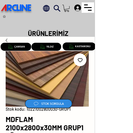
A
RCLINE
.
ÜRÜNLERİMİZ
KASTAMONU
ÇAMSAN
YILDIZ
STOK SORGULA
Stok kodu: 10221002800030-GRUP1
MDFLAM
2100x2800x30MM GRUP1