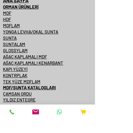
ANA SAYFA
ORMAN ÜRÜNLERİ
MDF
HDF
MDFLAM
YONGA LEVHA/OKAL SUNTA
SUNTA
SUNTALAM
GLOSSYLAM
AĞAÇ KAPLAMALI MDF
AĞAÇ KAPLAMALI KENARBANT
KAPI YÜZEYİ
KONTRPLAK
TEK YÜZE MDFLAM
MDF/SUNTA KATALOGLARI
ÇAMSAN ORDU
YILDIZ ENTEGRE
KASTAMONU ENTEGRE
ÇAMSAN ENTEGRE
TAVERPAN
STARWOOD
AGT