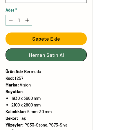
Adet
*
Sepete Ekle
Hemen Satın Al
Ürün
Adı
:
Bermuda
Kod:
f257
Marka:
Vision
Boyutlar:
1830 x 3660 mm
2100 x 2800 mm
Kalınlıklar:
6 mm-30 mm
Dekor:
Taş
Yüzeyler:
PS33-Stone,PS73-Siva