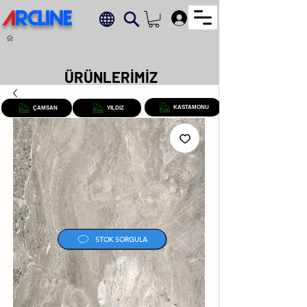
A
RCLINE
.
ÜRÜNLERİMİZ
KASTAMONU
ÇAMSAN
YILDIZ
STOK SORGULA