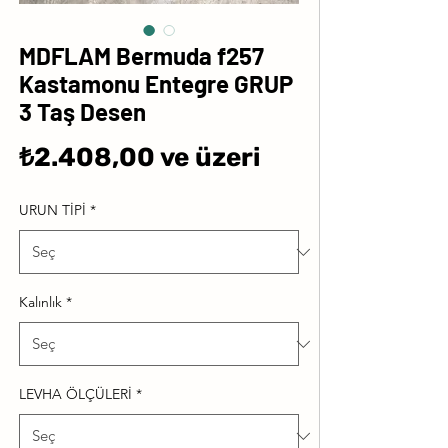
MDFLAM Bermuda f257
Kastamonu Entegre GRUP
3 Taş Desen
İndirimli
₺2.408,00
ve üzeri
Fiyat
URUN TİPİ
*
Kalınlık
*
LEVHA ÖLÇÜLERİ
*