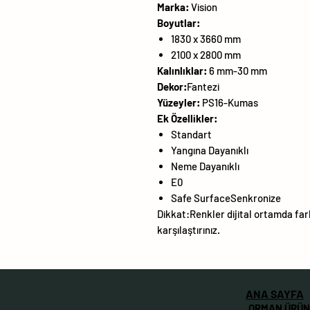
Marka:
Vision
Boyutlar:
1830 x 3660 mm
2100 x 2800 mm
Kalınlıklar:
6 mm-30 mm
Dekor:
Fantezi
Yüzeyler:
PS16-Kumas
Ek Özellikler:
Standart
Yangına Dayanıklı
Neme Dayanıklı
E0
Safe SurfaceSenkronize
Dikkat:Renkler dijital ortamda farkl
karşılaştırınız.
ANA SAYFA
ORMAN ÜRÜN