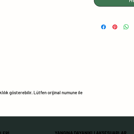
H
ılık gösterebilir. Lütfen orijinal numune ile
YANGINA DAYANIKLI AKSESUARLAR
LERİ