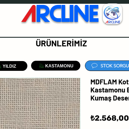
A
RCLINE
ÜRÜNLERİMİZ
STOK SORGU
KASTAMONU
YILDIZ
MDFLAM Koto
Kastamonu E
Kumaş Dese
₺2.568,00