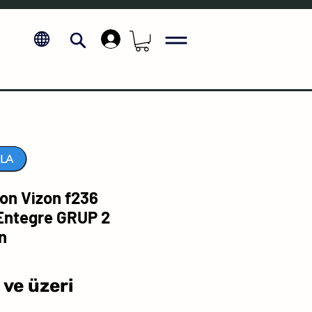
.
LA
n Vizon f236
ntegre GRUP 2
n
İndirimli
ve üzeri
Fiyat