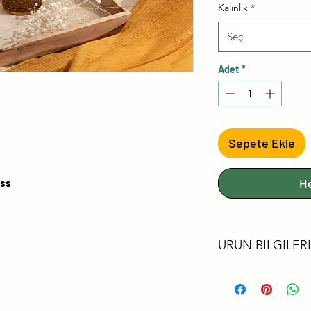
Kalınlık
*
Seç
Adet
*
Sepete Ekle
H
oss
URUN BILGILERI
FORMALDEHİ
LÜTFEN FSC®