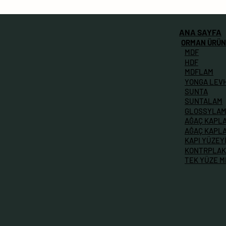
ANA SAYFA
ORMAN ÜRÜN
MDF
HDF
MDFLAM
YONGA LEV
SUNTA
SUNTALAM
GLOSSYLA
AĞAÇ KAPL
AĞAÇ KAPL
KAPI YÜZEY
KONTRPLAK
TEK YÜZE 