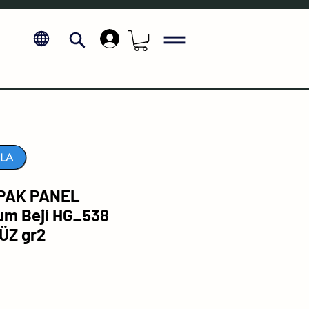
.
LA
PAK PANEL
m Beji HG_538
ÜZ gr2
Fiyat