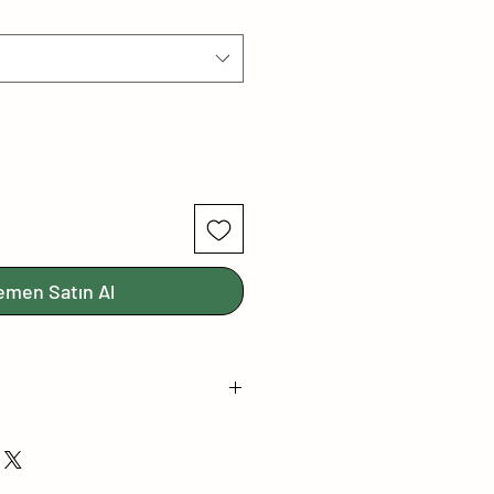
emen Satın Al
T EMİSYONU
 SERTİFİKALI