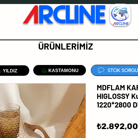
A
RCLINE
ÜRÜNLERİMİZ
STOK SORGU
KASTAMONU
YILDIZ
MDFLAM KA
HIGLOSSY Ku
1220*2800 D
₺2.892,00