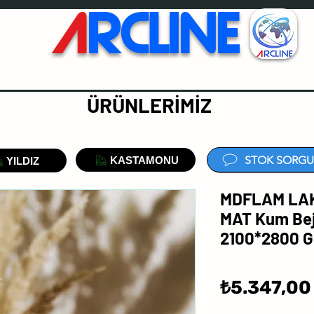
A
RCLINE
ÜRÜNLERİMİZ
STOK SORGU
KASTAMONU
YILDIZ
MDFLAM LAK
MAT Kum Be
2100*2800 G
₺5.347,00