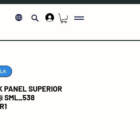
.
LA
 PANEL SUPERIOR
ji SML_538
R1
Fiyat