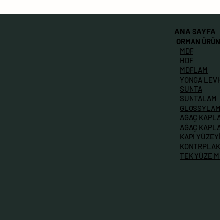
ANA SAYFA
ORMAN ÜRÜN
MDF
HDF
MDFLAM
YONGA LEV
SUNTA
SUNTALAM
GLOSSYLA
AĞAÇ KAPL
AĞAÇ KAPL
KAPI YÜZEY
KONTRPLAK
TEK YÜZE 