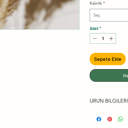
Kalınlık
*
Seç
Adet
*
Sepete Ekle
H
URUN BILGILERI
FORMALDEHİ
LÜTFEN FSC®