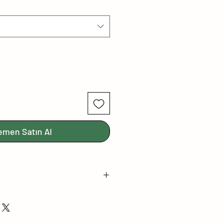
emen Satın Al
T EMİSYONU
 SERTİFİKALI