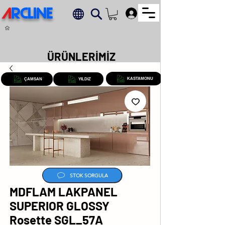
A
RCLINE
.
ÜRÜNLERİMİZ
KASTAMONU
ÇAMSAN
YILDIZ
STOK SORGULA
MDFLAM LAKPANEL
SUPERIOR GLOSSY
Rosette SGL_57A