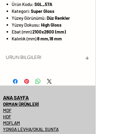
Ürün Kodu:
SGL_57A
Kategori:
Super Gloss
Yüzey Görünümü:
Düz Renkler
Yüzey Dokusu:
High Gloss
Ebat (mm)
2100x2800 (mm)
Kalınlık (mm)
8 mm,18 mm
URUN BILGILERI
FORMALDEHİT EMİSYONU
LÜTFEN FSC® SERTİFİKALI
ÜRÜNLERİMİZİ SORUNUZ.
DARBEYE VE ÇİZİLMEYE KARŞI
ANA SAYFA
YÜZEY DAYANIMI YÜKSEKTİR
ORMAN ÜRÜNLERİ
MDF
SOLMAYA VE KİMYASALLARA
HDF
KARŞI DAYANIMLIDIR
MDFLAM
PARLAKLIK
YONGA LEVHA/OKAL SUNTA