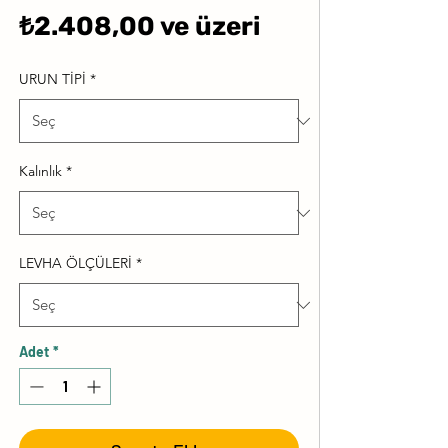
İndirimli
₺2.408,00
ve üzeri
Fiyat
URUN TİPİ
*
Kalınlık
*
LEVHA ÖLÇÜLERİ
*
Adet
*