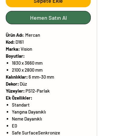
Sepete Ekle
Hemen Satın Al
Ürün
Adı
:
Mercan
Kod:
D161
Marka:
Vision
Boyutlar:
1830 x 3660 mm
2100 x 2800 mm
Kalınlıklar:
6 mm-30 mm
Dekor:
Düz
Yüzeyler:
PS12-Parlak
Ek Özellikler:
Standart
Yangına Dayanıklı
Neme Dayanıklı
E0
Safe SurfaceSenkronize