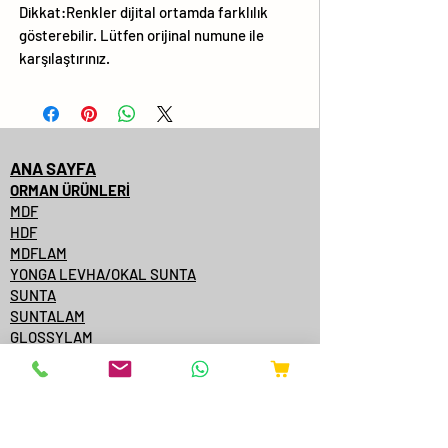
Dikkat:Renkler dijital ortamda farklılık
gösterebilir. Lütfen orijinal numune ile
karşılaştırınız.
ANA SAYFA
ORMAN ÜRÜNLERİ
MDF
HDF
MDFLAM
YONGA LEVHA/OKAL SUNTA
SUNTA
SUNTALAM
GLOSSYLAM
AĞAÇ KAPLAMALI MDF
AĞAÇ KAPLAMALI KENARBANT
KAPI YÜZEYİ
KONTRPLAK
TEK YÜZE MDFLAM