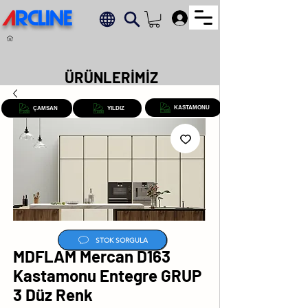
A
RCLINE
.
ÜRÜNLERİMİZ
KASTAMONU
ÇAMSAN
YILDIZ
STOK SORGULA
MDFLAM Mercan D163
Kastamonu Entegre GRUP
3 Düz Renk