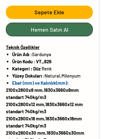
Sepete Ekle
Hemen Satın Al
Teknik Özellikler
Ürün Adı
:Sardunya
Ürün Kodu
:
VT_826
Kategori :
Düz
Renk
Yüzey Dokuları
:
Natural,Milenyum
Ebat (mm) ve Kalınlık(mm):
2100x2800x8 mm,1830x3660x8mm
standart 740kg/m3
2100x2800x12 mm,1830x3660x12 mm
standart 740kg/m3
2100x2800x18 mm,1830x3660x18mm
standart 740kg/m3
2100x2800x30 mm,1830x3660x30mm