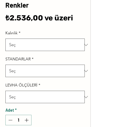
Renkler
İndirimli
₺2.536,00
ve üzeri
Fiyat
Kalınlık
*
STANDARLAR
*
LEVHA ÖLÇÜLERİ
*
Adet
*