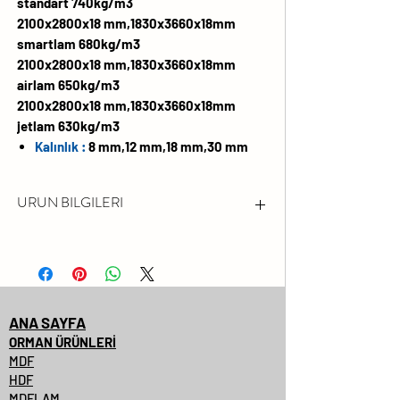
standart 740kg/m3
2100x2800x18 mm,1830x3660x18mm
smartlam 680kg/m3
2100x2800x18 mm,1830x3660x18mm
airlam 650kg/m3
2100x2800x18 mm,1830x3660x18mm
jetlam 630kg/m3
Kalınlık :
8 mm,12 mm,18 mm,30 mm
URUN BILGILERI
FORMALDEHİT EMİSYONU
LÜTFEN FSC® SERTİFİKALI
ÜRÜNLERİMİZİ SORUNUZ.
DARBEYE VE ÇİZİLMEYE KARŞI
ANA SAYFA
YÜZEY DAYANIMI YÜKSEKTİR
ORMAN ÜRÜNLERİ
MDF
SOLMAYA VE KİMYASALLARA
HDF
KARŞI DAYANIMLIDIR
MDFLAM