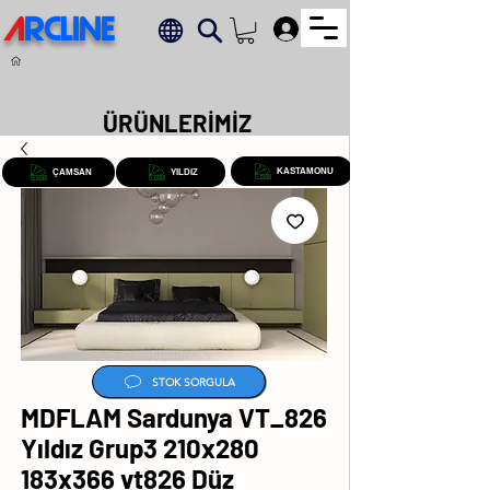
A
RCLINE
.
ÜRÜNLERİMİZ
KASTAMONU
ÇAMSAN
YILDIZ
STOK SORGULA
MDFLAM Sardunya VT_826
Yıldız Grup3 210x280
183x366 vt826 Düz