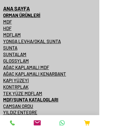
ANA SAYFA
ORMAN ÜRÜNLERİ
MDF
HDF
MDFLAM
YONGA LEVHA/OKAL SUNTA
SUNTA
SUNTALAM
GLOSSYLAM
AĞAÇ KAPLAMALI MDF
AĞAÇ KAPLAMALI KENARBANT
KAPI YÜZEYİ
KONTRPLAK
TEK YÜZE MDFLAM
MDF/SUNTA KATALOGLARI
ÇAMSAN ORDU
YILDIZ ENTEGRE
KASTAMONU ENTEGRE
ÇAMSAN ENTEGRE
TAVERPAN
STARWOOD