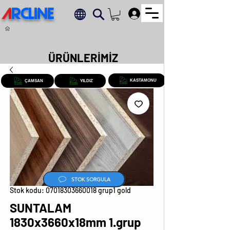
A
RCLINE
.
ÜRÜNLERİMİZ
KASTAMONU
ÇAMSAN
YILDIZ
STOK SORGULA
Stok kodu: 07018303660018 grup1 gold
SUNTALAM
1830x3660x18mm 1.grup